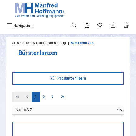
alt springen
Navigation
|
Sie sind hier:
Waschplatzausstattung
Bürstenlanzen
Bürstenlanzen
Produkte filtern
Seite
Seite
1
2