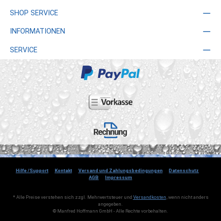
SHOP SERVICE
INFORMATIONEN
SERVICE
Hilfe /Support
Kontakt
Versand und Zahlungsbedingungen
Datenschutz
AGB
Impressum
* Alle Preise verstehen sich zzgl. Mehrwertsteuer und
Versandkosten
, wenn nicht anders
angegeben.
© Manfred Hoffmann GmbH - Alle Rechte vorbehalten.