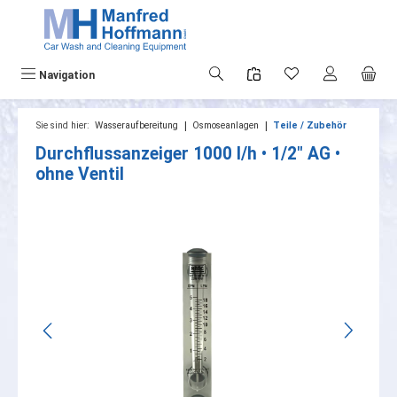
alt springen
Navigation
|
|
Sie sind hier:
Wasseraufbereitung
Osmoseanlagen
Teile / Zubehör
Durchflussanzeiger 1000 l/h • 1/2" AG •
ohne Ventil
Bildergalerie überspringen