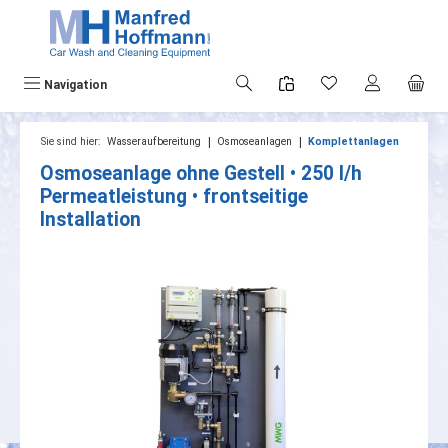
alt springen
Navigation
|
|
Sie sind hier:
Wasseraufbereitung
Osmoseanlagen
Komplettanlagen
Osmoseanlage ohne Gestell • 250 l/h
Permeatleistung • frontseitige
Installation
Bildergalerie überspringen