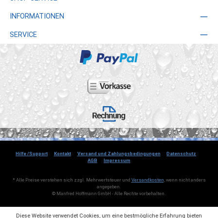
INFORMATIONEN
SERVICE
Hilfe /Support
Kontakt
Versand und Zahlungsbedingungen
Datenschutz
AGB
Impressum
* Alle Preise verstehen sich zzgl. Mehrwertsteuer und
Versandkosten
, wenn nicht anders
angegeben.
© Manfred Hoffmann GmbH - Alle Rechte vorbehalten.
Diese Website verwendet Cookies, um eine bestmögliche Erfahrung bieten