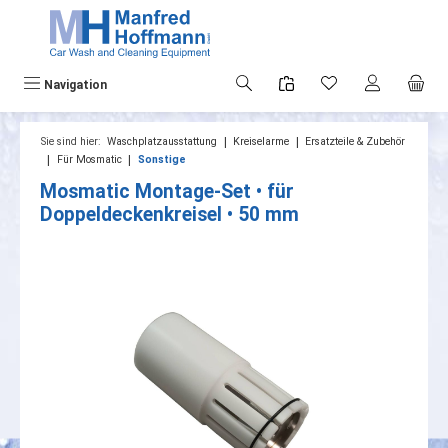
alt springen
Navigation
|
|
Sie sind hier:
Waschplatzausstattung
Kreiselarme
Ersatzteile & Zubehör
|
|
Für Mosmatic
Sonstige
Mosmatic Montage-Set • für
Doppeldeckenkreisel • 50 mm
Bildergalerie überspringen