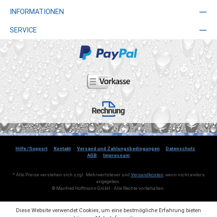
INFORMATIONEN
SERVICE
Hilfe /Support
Kontakt
Versand und Zahlungsbedingungen
Datenschutz
AGB
Impressum
* Alle Preise verstehen sich zzgl. Mehrwertsteuer und
Versandkosten
, wenn nicht anders
angegeben.
© Manfred Hoffmann GmbH - Alle Rechte vorbehalten.
Diese Website verwendet Cookies, um eine bestmögliche Erfahrung bieten