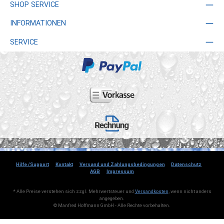
SHOP SERVICE
INFORMATIONEN
SERVICE
Hilfe /Support
Kontakt
Versand und Zahlungsbedingungen
Datenschutz
AGB
Impressum
* Alle Preise verstehen sich zzgl. Mehrwertsteuer und
Versandkosten
, wenn nicht anders
angegeben.
© Manfred Hoffmann GmbH - Alle Rechte vorbehalten.