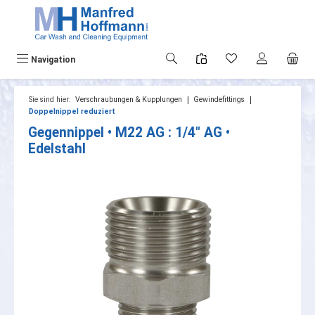
alt springen
Navigation
|
|
Sie sind hier:
Verschraubungen & Kupplungen
Gewindefittings
Doppelnippel reduziert
Gegennippel • M22 AG : 1/4" AG •
Edelstahl
Bildergalerie überspringen