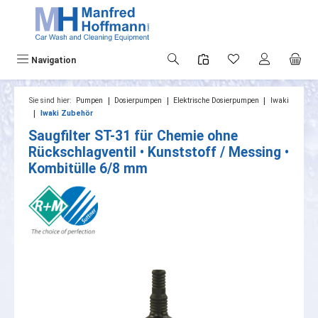
alt springen
Navigation
|
|
|
Sie sind hier:
Pumpen
Dosierpumpen
Elektrische Dosierpumpen
Iwaki
|
Iwaki Zubehör
Saugfilter ST-31 für Chemie ohne
Rückschlagventil • Kunststoff / Messing •
Kombitülle 6/8 mm
Bildergalerie überspringen