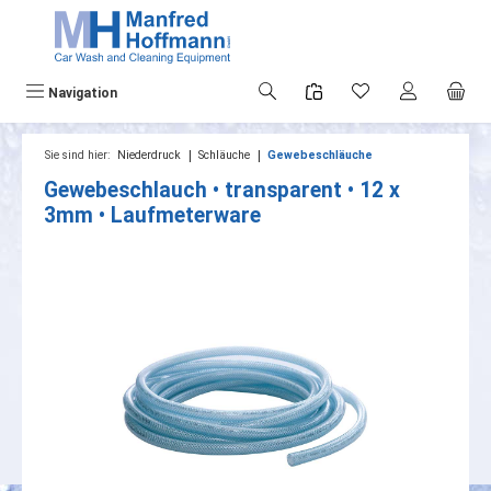
alt springen
Navigation
|
|
Sie sind hier:
Niederdruck
Schläuche
Gewebeschläuche
Gewebeschlauch • transparent • 12 x
3mm • Laufmeterware
Bildergalerie überspringen