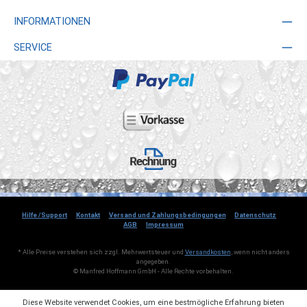
INFORMATIONEN
SERVICE
Hilfe /Support
Kontakt
Versand und Zahlungsbedingungen
Datenschutz
AGB
Impressum
* Alle Preise verstehen sich zzgl. Mehrwertsteuer und
Versandkosten
, wenn nicht anders
angegeben.
© Manfred Hoffmann GmbH - Alle Rechte vorbehalten.
Diese Website verwendet Cookies, um eine bestmögliche Erfahrung bieten