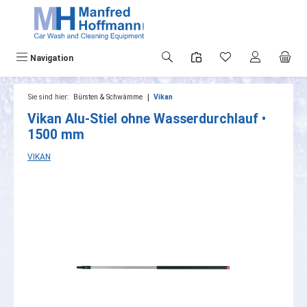
alt springen
Navigation
|
Sie sind hier:
Bürsten & Schwämme
Vikan
Vikan Alu-Stiel ohne Wasserdurchlauf •
1500 mm
VIKAN
Bildergalerie überspringen