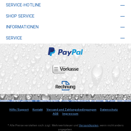
SERVICE-HOTLINE
SHOP SERVICE
INFORMATIONEN
SERVICE
Hilfe /Support
Kontakt
Versand und Zahlungsbedingungen
Datenschutz
AGB
Impressum
* Alle Preise verstehen sich zzgl. Mehrwertsteuer und
Versandkosten
, wenn nicht anders
angegeben.